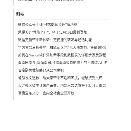
科技
微信公众号上线“作者朗读音色”新功能
荣耀 GT “性能全开”，将于12月16日震撼登场
微信更新带来新体验：更便捷的转发与通话功能
华为首款三折叠屏手机Mate XT非凡大师发布，售价19999元起
如何在Navicat软件添加新字段到数据表的详细步骤及教程
海南网简介-新海南网-打造海南极具影响力的主流综合门户网站
百度副总裁璩静已从公司离职
璩静发文道歉：给大家带来不适和困扰，诚恳接受批评
天涯社区被申请破产审查，创始人曾透露将于3月1日重启
百度宣布文心一言向全社会全面开放