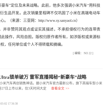
“新豪车”定位及未来战略。此前，他多次强调小米汽车“用科技
与衍生品开发。此次销量里程碑不仅巩固了小米在高端电动车
决心。（来源：三亚网：
http://www.sy.sanyaol.cn
）
并非赞同其观点或证实其描述，不承担侵权行为的连带责
据此操作，风险自担。版权归原作者所有，如涉版权或来源标
授权，任何单位或个人不得转载和摘编。
[ 编辑： NO 22 ]
 Ultra锁单破万 雷军直播揭秘“新豪车”战略
小米汽车再创销售神话。据小米汽车官方最新公布，旗下高端车型小米
a自2月27日上市以来，仅3天时间大定
查看全文
>>
-02 17:56:38