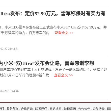
 Ultra发布：定价52.99万元，雷军称保时有实力有
小米CEO雷军在发布会上正式宣布小米SU7 Ultra定价52.99万元，并
“千万级车的动力，百万级车的内
查看全文
>>
-27 21:48:51
为小米“双Ultra”发布会让路，雷军感谢李想
汽车CEO李想在其个人社交媒体上发表了一篇温馨的帖子，透露了理
划在2月27日举行的理想i8新车发
查看全文
>>
-26 15:44:46
我们
-
服务条款
-
合作咨询
-
联系我们
-
网站地图
-
法律声明
-
合作伙伴
-
公益活动
-
网