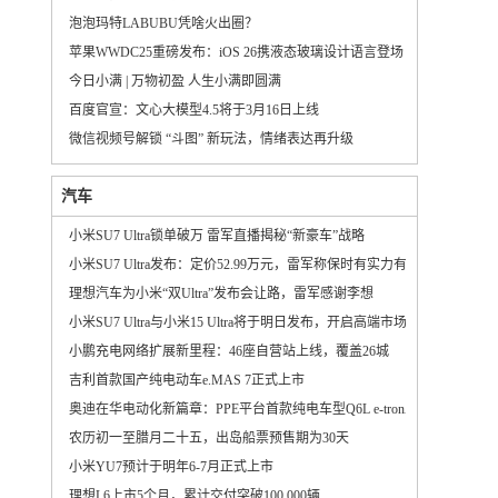
泡泡玛特LABUBU凭啥火出圈？
苹果WWDC25重磅发布：iOS 26携液态玻璃设计语言登场
今日小满 | 万物初盈 人生小满即圆满
百度官宣：文心大模型4.5将于3月16日上线
微信视频号解锁 “斗图” 新玩法，情绪表达再升级
汽车
小米SU7 Ultra锁单破万 雷军直播揭秘“新豪车”战略
小米SU7 Ultra发布：定价52.99万元，雷军称保时有实力有格局
理想汽车为小米“双Ultra”发布会让路，雷军感谢李想
小米SU7 Ultra与小米15 Ultra将于明日发布，开启高端市场新篇章
小鹏充电网络扩展新里程：46座自营站上线，覆盖26城
吉利首款国产纯电动车e.MAS 7正式上市
奥迪在华电动化新篇章：PPE平台首款纯电车型Q6L e-tron正式投产
农历初一至腊月二十五，出岛船票预售期为30天
小米YU7预计于明年6-7月正式上市
理想L6上市5个月，累计交付突破100,000辆