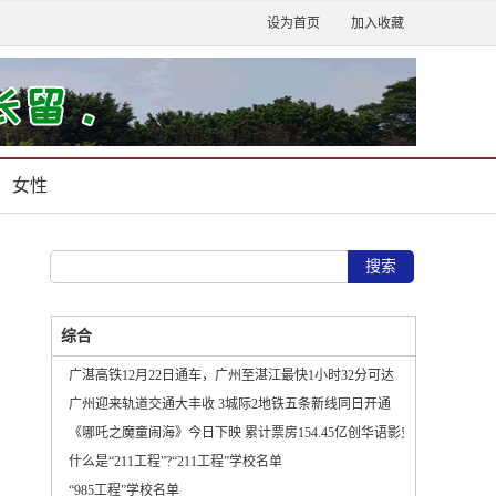
设为首页
加入收藏
女性
综合
广湛高铁12月22日通车，广州至湛江最快1小时32分可达
广州迎来轨道交通大丰收 3城际2地铁五条新线同日开通
《哪吒之魔童闹海》今日下映 累计票房154.45亿创华语影史新纪录
什么是“211工程”?“211工程”学校名单
“985工程”学校名单