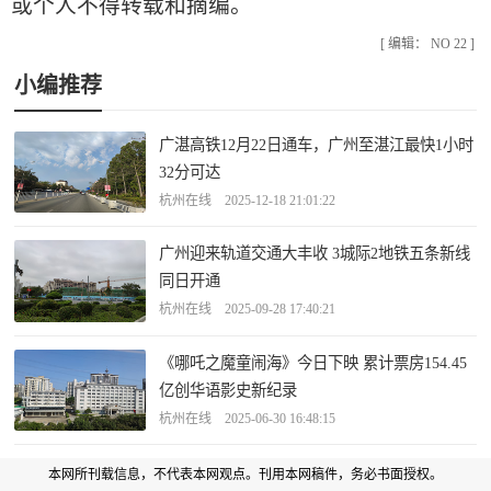
或个人不得转载和摘编。
[ 编辑： NO 22 ]
小编推荐
广湛高铁12月22日通车，广州至湛江最快1小时
32分可达
杭州在线 2025-12-18 21:01:22
广州迎来轨道交通大丰收 3城际2地铁五条新线
同日开通
杭州在线 2025-09-28 17:40:21
《哪吒之魔童闹海》今日下映 累计票房154.45
亿创华语影史新纪录
杭州在线 2025-06-30 16:48:15
本网所刊载信息，不代表本网观点。刊用本网稿件，务必书面授权。