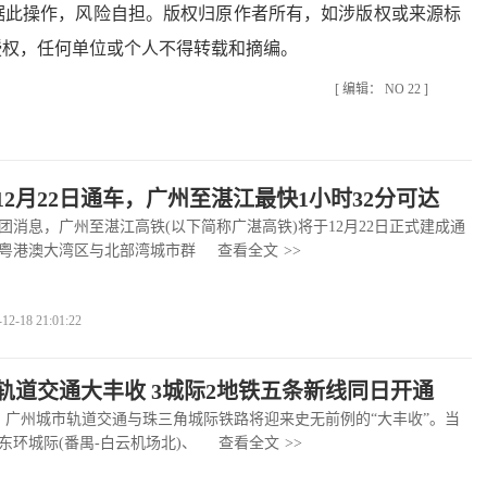
据此操作，风险自担。版权归原作者所有，如涉版权或来源标
授权，任何单位或个人不得转载和摘编。
[ 编辑： NO 22 ]
12月22日通车，广州至湛江最快1小时32分可达
息，广州至湛江高铁(以下简称广湛高铁)将于12月22日正式建成通
粤港澳大湾区与北部湾城市群
查看全文
>>
-18 21:01:22
轨道交通大丰收 3城际2地铁五条新线同日开通
广州城市轨道交通与珠三角城际铁路将迎来史无前例的“大丰收”。当
东环城际(番禺-白云机场北)、
查看全文
>>