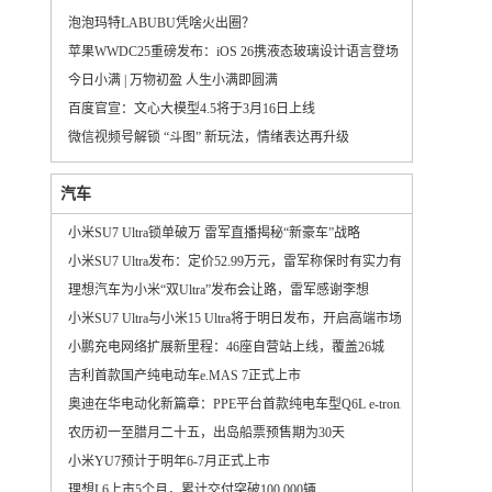
泡泡玛特LABUBU凭啥火出圈？
苹果WWDC25重磅发布：iOS 26携液态玻璃设计语言登场
今日小满 | 万物初盈 人生小满即圆满
百度官宣：文心大模型4.5将于3月16日上线
微信视频号解锁 “斗图” 新玩法，情绪表达再升级
汽车
小米SU7 Ultra锁单破万 雷军直播揭秘“新豪车”战略
小米SU7 Ultra发布：定价52.99万元，雷军称保时有实力有格局
理想汽车为小米“双Ultra”发布会让路，雷军感谢李想
小米SU7 Ultra与小米15 Ultra将于明日发布，开启高端市场新篇章
小鹏充电网络扩展新里程：46座自营站上线，覆盖26城
吉利首款国产纯电动车e.MAS 7正式上市
奥迪在华电动化新篇章：PPE平台首款纯电车型Q6L e-tron正式投产
农历初一至腊月二十五，出岛船票预售期为30天
小米YU7预计于明年6-7月正式上市
理想L6上市5个月，累计交付突破100,000辆