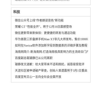
科技
微信公众号上线“作者朗读音色”新功能
荣耀 GT “性能全开”，将于12月16日震撼登场
微信更新带来新体验：更便捷的转发与通话功能
华为首款三折叠屏手机Mate XT非凡大师发布，售价19999元起
如何在Navicat软件添加新字段到数据表的详细步骤及教程
海南网简介-新海南网-打造海南极具影响力的主流综合门户网站
百度副总裁璩静已从公司离职
璩静发文道歉：给大家带来不适和困扰，诚恳接受批评
天涯社区被申请破产审查，创始人曾透露将于3月1日重启
百度宣布文心一言向全社会全面开放