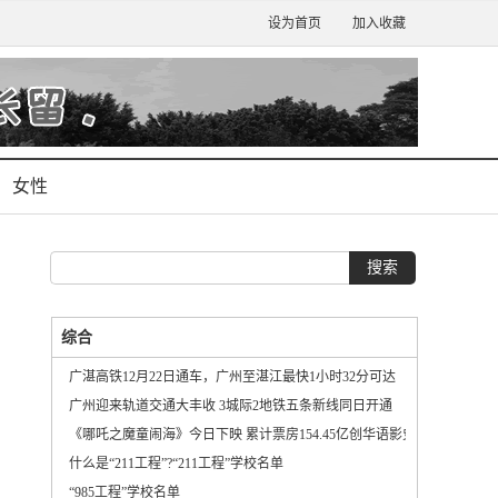
设为首页
加入收藏
女性
综合
广湛高铁12月22日通车，广州至湛江最快1小时32分可达
广州迎来轨道交通大丰收 3城际2地铁五条新线同日开通
《哪吒之魔童闹海》今日下映 累计票房154.45亿创华语影史新纪录
什么是“211工程”?“211工程”学校名单
“985工程”学校名单