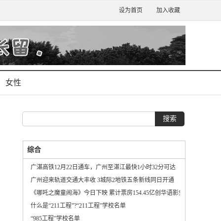
设为首页
加入收藏
女性
综合
广湛高铁12月22日通车，广州至湛江最快1小时32分可达
广州迎来轨道交通大丰收 3城际2地铁五条新线同日开通
《哪吒之魔童闹海》今日下映 累计票房154.45亿创华语影史新纪录
什么是“211工程”?“211工程”学校名单
“985工程”学校名单