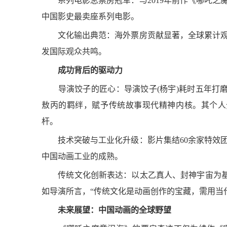
系列电影总票房冠军：与2019年前作《哪吒之魔童降
中国影史最卖座系列电影。
文化输出典范：海外票房贡献显著，全球累计观影
发国际观众共鸣。
成功背后的驱动力
导演饺子的匠心：导演饺子(杨宇)耗时五年打磨
敖丙的羁绊，赋予传统故事现代精神内核。其个人分
杆。
技术突破与工业化升级：影片集结60余家特效团
中国动画工业的成熟。
传统文化创新表达：以太乙真人、封神宇宙为基
如导演所言，“传统文化是动画创作的宝藏，需用当
未来展望：中国动画的全球野望