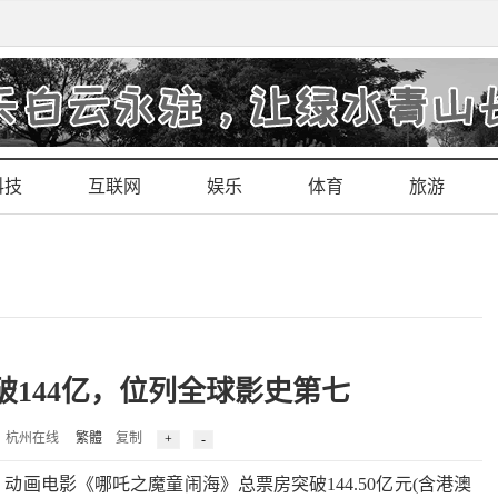
科技
互联网
娱乐
体育
旅游
破144亿，位列全球影史第七
5 来源：杭州在线
繁體
复制
，动画电影《哪吒之魔童闹海》总票房突破144.50亿元(含港澳