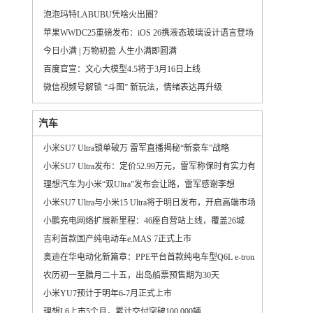
泡泡玛特LABUBU凭啥火出圈？
苹果WWDC25重磅发布：iOS 26携液态玻璃设计语言登场
今日小满 | 万物初盈 人生小满即圆满
百度官宣：文心大模型4.5将于3月16日上线
微信视频号解锁 “斗图” 新玩法，情绪表达再升级
汽车
小米SU7 Ultra锁单破万 雷军直播揭秘“新豪车”战略
小米SU7 Ultra发布：定价52.99万元，雷军称保时有实力有格局
理想汽车为小米“双Ultra”发布会让路，雷军感谢李想
小米SU7 Ultra与小米15 Ultra将于明日发布，开启高端市场新篇章
小鹏充电网络扩展新里程：46座自营站上线，覆盖26城
吉利首款国产纯电动车e.MAS 7正式上市
奥迪在华电动化新篇章：PPE平台首款纯电车型Q6L e-tron正式投产
农历初一至腊月二十五，出岛船票预售期为30天
小米YU7预计于明年6-7月正式上市
理想L6上市5个月，累计交付突破100,000辆