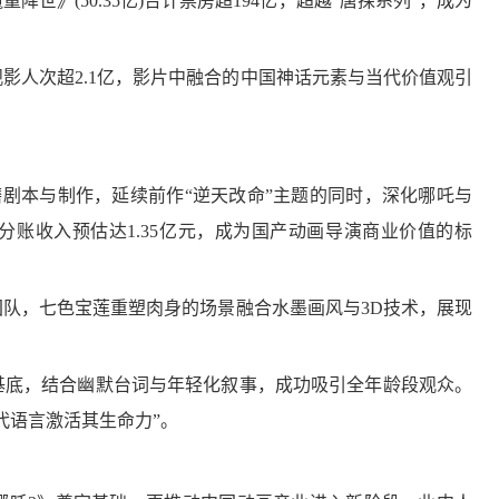
世》(50.35亿)合计票房超194亿，超越“唐探系列”，成为
人次超2.1亿，影片中融合的中国神话元素与当代价值观引
剧本与制作，延续前作“逆天改命”主题的同时，深化哪吒与
账收入预估达1.35亿元，成为国产动画导演商业价值的标
队，七色宝莲重塑肉身的场景融合水墨画风与3D技术，展现
底，结合幽默台词与年轻化叙事，成功吸引全年龄段观众。
代语言激活其生命力”。