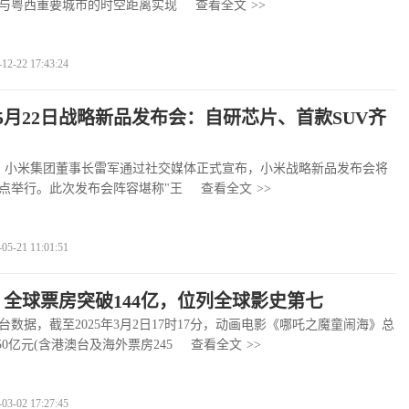
与粤西重要城市的时空距离实现
查看全文
>>
-22 17:43:24
5月22日战略新品发布会：自研芯片、首款SUV齐
小米集团董事长雷军通过社交媒体正式宣布，小米战略新品发布会将
晚7点举行。此次发布会阵容堪称"王
查看全文
>>
-21 11:01:51
》全球票房突破144亿，位列全球影史第七
据，截至2025年3月2日17时17分，动画电影《哪吒之魔童闹海》总
.50亿元(含港澳台及海外票房245
查看全文
>>
-02 17:27:45