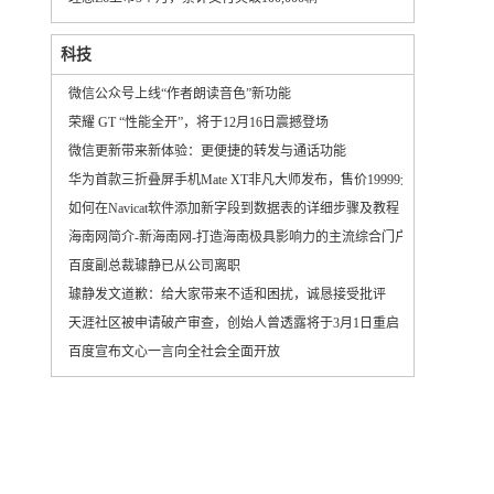
科技
微信公众号上线“作者朗读音色”新功能
荣耀 GT “性能全开”，将于12月16日震撼登场
微信更新带来新体验：更便捷的转发与通话功能
华为首款三折叠屏手机Mate XT非凡大师发布，售价19999元起
如何在Navicat软件添加新字段到数据表的详细步骤及教程
海南网简介-新海南网-打造海南极具影响力的主流综合门户网站
百度副总裁璩静已从公司离职
璩静发文道歉：给大家带来不适和困扰，诚恳接受批评
天涯社区被申请破产审查，创始人曾透露将于3月1日重启
百度宣布文心一言向全社会全面开放