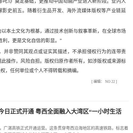
吒3》奠定基础，更推动中国动画产业进入新阶段。业内人
全球影史前五。随着衍生品开发、海外流媒体版权等产业链延
以本土文化为根基，通过技术创新与叙事革新，在全球市场
胜利，更是文化自信的彰显。”
并非赞同其观点或证实其描述，不承担侵权行为的连带责
据此操作，风险自担。版权归原作者所有，如涉版权或来源标
授权，任何单位或个人不得转载和摘编。
[ 编辑： NO 22 ]
今日正式开通 粤西全面融入大湾区“一小时生活
，广湛高铁正式开通运营。这条贯穿粤西沿海地区的高速铁路，标志着