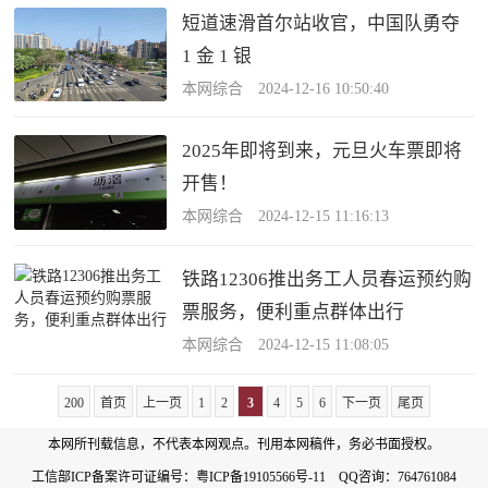
短道速滑首尔站收官，中国队勇夺
1 金 1 银
本网综合 2024-12-16 10:50:40
2025年即将到来，元旦火车票即将
开售！
本网综合 2024-12-15 11:16:13
铁路12306推出务工人员春运预约购
票服务，便利重点群体出行
本网综合 2024-12-15 11:08:05
200
首页
上一页
1
2
3
4
5
6
下一页
尾页
本网所刊载信息，不代表本网观点。刊用本网稿件，务必书面授权。
工信部ICP备案许可证编号：
粤ICP备19105566号-11
QQ咨询：764761084